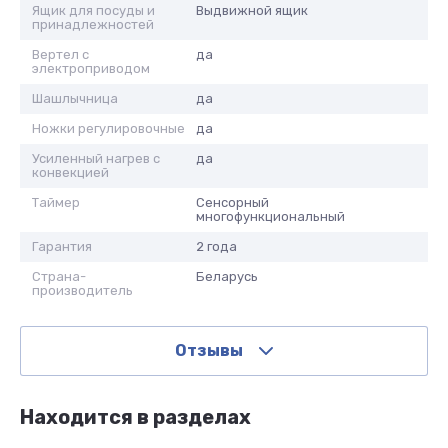
Ящик для посуды и
Выдвижной ящик
принадлежностей
Вертел с
да
электроприводом
Шашлычница
да
Ножки регулировочные
да
Усиленный нагрев с
да
конвекцией
Таймер
Сенсорный
многофункциональный
Гарантия
2 года
Страна-
Беларусь
производитель
Отзывы
Находится в разделах