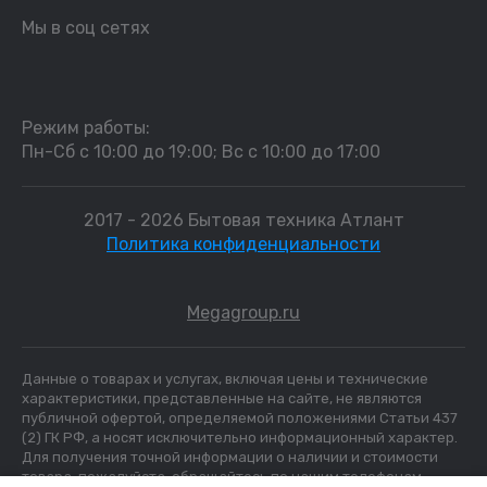
Мы в соц сетях
Режим работы:
Пн-Сб с 10:00 до 19:00; Вс с 10:00 до 17:00
2017 - 2026 Бытовая техника Атлант
Политика конфиденциальности
Megagroup.ru
Данные о товарах и услугах, включая цены и технические
характеристики, представленные на сайте, не являются
публичной офертой, определяемой положениями Статьи 437
(2) ГК РФ, а носят исключительно информационный характер.
Для получения точной информации о наличии и стоимости
товара, пожалуйста, обращайтесь по нашим телефонам.